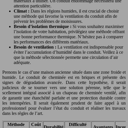
matériaux à utiliser. Un conduit endommagé nécessitera une
attention particulière.
Climat :
Dans les régions humides, il est crucial de choisir
une méthode qui favorise la ventilation du conduit afin de
prévenir les problèmes de moisissures.
Besoin d’isolation thermique :
Si vous souhaitez maximiser
l’isolation de votre habitation, privilégiez une méthode offrant
une bonne performance thermique. N’hésitez pas à comparer
les performances des différents matériaux.
Besoin de ventilation :
La ventilation est indispensable pour
éviter l’accumulation d’humidité dans le conduit. Veillez à ce
que la méthode sélectionnée permette une circulation d’air
adéquate.
Prenons le cas d’une maison ancienne située dans une zone froide et
humide. Le conduit de cheminée est en briques et présente des
signes de dégradation avancée. Dans cette hypothèse, il serait
judicieux de se tourner vers une solution pérenne, telle que le
scellement intégral associé à un chapeau de cheminée ventilé, afin
de garantir une étanchéité parfaite et une protection durable contre
les intempéries. Il serait également prudent de faire appel à un
professionnel pour évaluer l’état du conduit et réaliser les travaux
dans les règles de l’art.
Méthode
Coût
Difficulté
Durabilité
Avantages
Incon