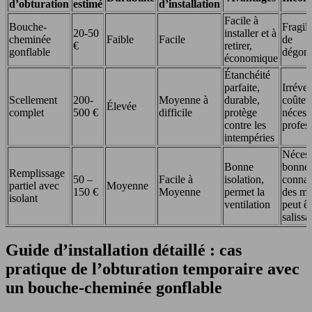
d’obturation
estimé
d’installation
Facile à
Bouche-
Fragile
20-50
installer et à
cheminée
Faible
Facile
de
€
retirer,
gonflable
dégonf
économique
Étanchéité
parfaite,
Irréver
Scellement
200-
Moyenne à
durable,
coûteu
Élevée
complet
500 €
difficile
protège
nécess
contre les
profes
intempéries
Nécess
Bonne
bonne
Remplissage
50 –
Facile à
isolation,
connai
partiel avec
Moyenne
150 €
Moyenne
permet la
des ma
isolant
ventilation
peut êt
salissa
Guide d’installation détaillé : cas
pratique de l’obturation temporaire avec
un bouche-cheminée gonflable