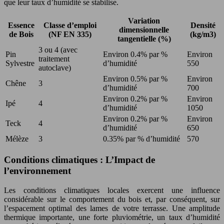
que leur taux d’humidité se stabilise.
Variation
Essence
Classe d’emploi
Densité
dimensionnelle
de Bois
(NF EN 335)
(kg/m3)
tangentielle (%)
3 ou 4 (avec
Pin
Environ 0.4% par %
Environ
traitement
Sylvestre
d’humidité
550
autoclave)
Environ 0.5% par %
Environ
Chêne
3
d’humidité
700
Environ 0.2% par %
Environ
Ipé
4
d’humidité
1050
Environ 0.2% par %
Environ
Teck
4
d’humidité
650
Mélèze
3
0.35% par % d’humidité
570
Conditions climatiques : L’Impact de
l’environnement
Les conditions climatiques locales exercent une influence
considérable sur le comportement du bois et, par conséquent, sur
l’espacement optimal des lames de votre terrasse. Une amplitude
thermique importante, une forte pluviométrie, un taux d’humidité