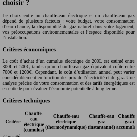
choisir ?
Le choix entre un chauffe-eau électrique et un chauffe-eau gaz
dépend de plusieurs facteurs : votre budget, votre consommation
d’eau chaude, la disponibilité du gaz naturel dans votre logement,
vos préoccupations environnementales et l’espace disponible pour
l’installation.
Critères économiques
Le coût d’achat d’un cumulus électrique de 200L est estimé entre
300€ et 500€, tandis qu’un chauffe-eau gaz équivalent coûte entre
700€ et 1200€. Cependant, le coût d’utilisation annuel peut varier
considérablement en fonction des prix de l’électricité et du gaz. Une
analyse précise de votre consommation et des tarifs énergétiques est
essentielle pour évaluer l’économie potentielle à long terme.
Critères techniques
Chauffe-
Chauffe-eau
Chauffe-eau
Chauffe-
eau
Critère
électrique
gaz
gaz (à
électrique
(thermodynamique)
(instantanné)
accumulat
(cumulus)
Capacité