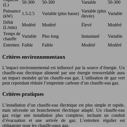
50-300
50-300
Variable
50-300
(L)
Puissance
Variable (plus
1.5-2.5
Variable (plus basse)
Variable
(kW)
élevée)
Débit
Modéré
Modéré
Élevé
Modéré
(L/min)
Temps de
Variable
Plus long
Instantané
Variable
chauffe
Entretien
Faible
Faible
Modéré
Modéré
Critères environnementaux
L’impact environnemental est influencé par la source d’énergie. Un
chauffe-eau électrique alimenté par une énergie renouvelable aura
un impact moindre qu’un chauffe-eau gaz. L’utilisation de gaz vert
peut cependant réduire l’empreinte carbone d’un chauffe-eau gaz.
Critères pratiques
L’installation d’un chauffe-eau électrique est plus simple et rapide,
mais nécessite un branchement électrique adapté. Un chauffe-eau
gaz exige une installation plus complexe, incluant un conduit
d’évacuation et une arrivée de gaz. L’entretien régulier est
obligatoire pour les chauffe-eaux gaz.